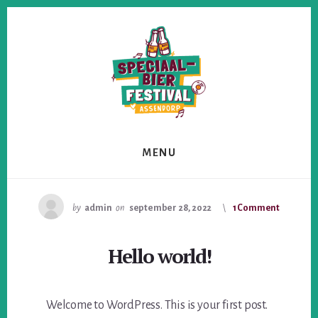
Skip
Skip
Skip
to
to
to
primary
content
footer
sidebar
MENU
by
admin
on
september 28, 2022
1 Comment
Hello world!
Welcome to WordPress. This is your first post.